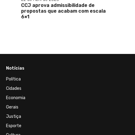
% em
CCJ aprova admissibilidade de
Na ca
ivas
propostas que acabam com escala
corre
6×1
na dis
petról
royal
petis
Notícias
Política
Cidades
Economia
Gerais
Justiça
Esporte