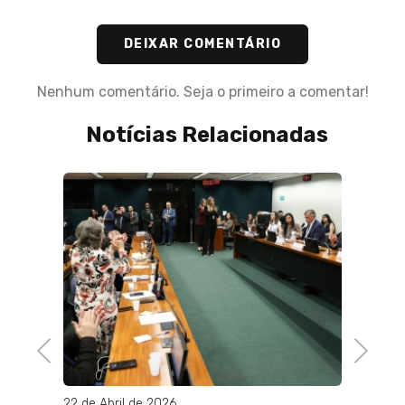
DEIXAR COMENTÁRIO
Nenhum comentário. Seja o primeiro a comentar!
Notícias Relacionadas
Previous
Next
22 de Abril de 2026
22 de M