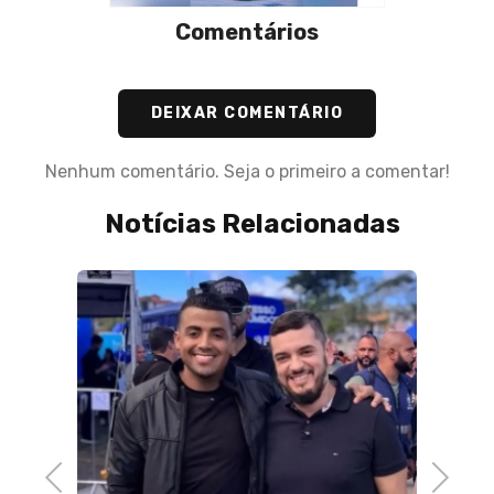
Comentários
DEIXAR COMENTÁRIO
Nenhum comentário. Seja o primeiro a comentar!
Notícias Relacionadas
08 de A
CORRU
cobra
polici
Previous
Next