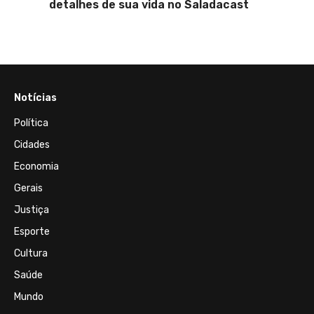
detalhes de sua vida no Saladacast
parcialmente e
anos após incê
Notícias
Política
Cidades
Economia
Gerais
Justiça
Esporte
Cultura
Saúde
Mundo