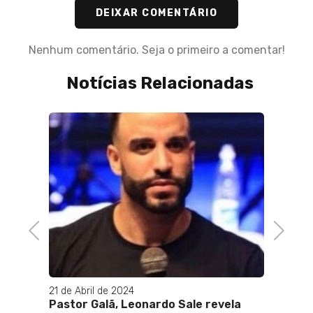
DEIXAR COMENTÁRIO
Nenhum comentário. Seja o primeiro a comentar!
Notícias Relacionadas
Previous
Next
21 de Abril de 2024
04 de Abril de 202
Pastor Galã, Leonardo Sale revela
Museu Nacional