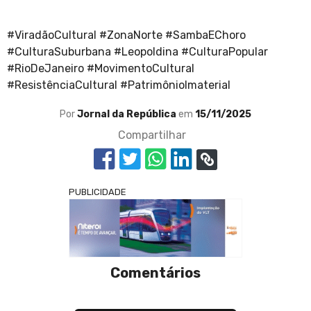
#ViradãoCultural #ZonaNorte #SambaEChoro
#CulturaSuburbana #Leopoldina #CulturaPopular
#RioDeJaneiro #MovimentoCultural
#ResistênciaCultural #PatrimônioImaterial
Por
Jornal da República
em
15/11/2025
Compartilhar
PUBLICIDADE
Comentários