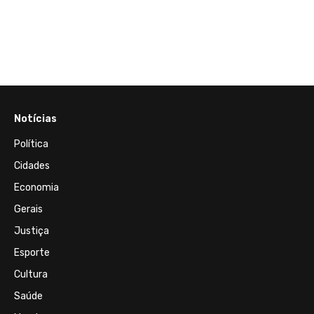
da
EUA e
‘apoio
mega
Notícias
Política
Cidades
Economia
Gerais
Justiça
Esporte
Cultura
Saúde