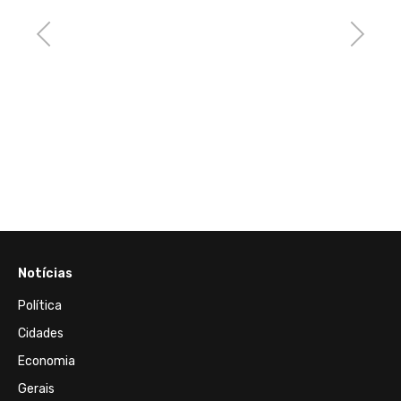
dos g
e Ron
Previous
Next
visita
Notícias
Política
Cidades
Economia
Gerais