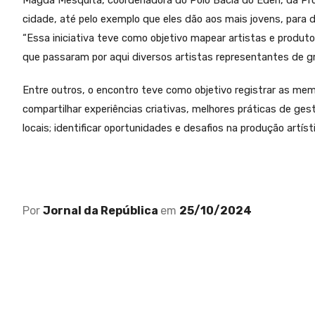
Magda Mesquita, coordenadora do Polo Bacia do Éden, da Prom
cidade, até pelo exemplo que eles dão aos mais jovens, para d
“Essa iniciativa teve como objetivo mapear artistas e produt
que passaram por aqui diversos artistas representantes de gr
Entre outros, o encontro teve como objetivo registrar as memór
compartilhar experiências criativas, melhores práticas de gest
locais; identificar oportunidades e desafios na produção artíst
Por
Jornal da República
em
25/10/2024