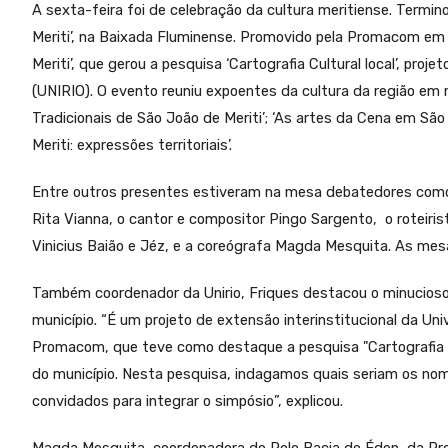
A sexta-feira foi de celebração da cultura meritiense. Termin
Meriti’, na Baixada Fluminense. Promovido pela Promacom em p
Meriti’, que gerou a pesquisa ‘Cartografia Cultural local’, pro
(UNIRIO). O evento reuniu expoentes da cultura da região e
Tradicionais de São João de Meriti’; ‘As artes da Cena em Sã
Meriti: expressões territoriais’.
Entre outros presentes estiveram na mesa debatedores como a
Rita Vianna, o cantor e compositor Pingo Sargento, o roteiri
Vinicius Baião e Jéz, e a coreógrafa Magda Mesquita. As mes
Também coordenador da Unirio, Friques destacou o minucioso 
município. “É um projeto de extensão interinstitucional da Un
Promacom, que teve como destaque a pesquisa "Cartografia Cul
do município. Nesta pesquisa, indagamos quais seriam os nome
convidados para integrar o simpósio”, explicou.