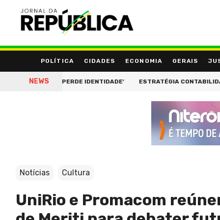
POLÍTICA
CIDADES
ECONOMIA
GERAIS
JU
NEWS
DE FIOS, PERDE IDENTIDADE'
ESTRATÉGIA CONTABILIDADE ESTRE
Notícias
Cultura
UniRio e Promacom reúnem
de Meriti para debater fut