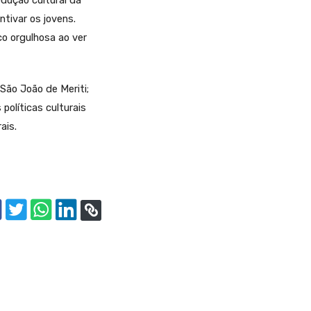
dução cultural da
ntivar os jovens.
co orgulhosa ao ver
 São João de Meriti;
políticas culturais
ais.