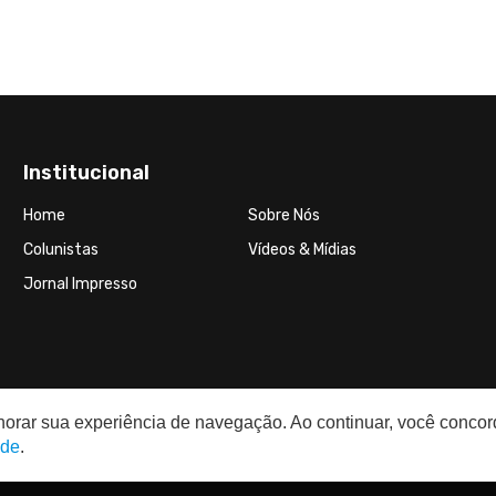
Institucional
Home
Sobre Nós
Colunistas
Vídeos & Mídias
Jornal Impresso
elhorar sua experiência de navegação. Ao continuar, você conco
ade
.