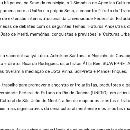
ou há pouco, no Sesc do município, o ‘I Simpósio de Agentes Cultur
arceria com a UniRio e o próprio Sesc, o encontro é fruto do ‘Tr
jeto de extensão interinstitucional da Universidade Federal do Estad
m mesas de debates com os seguintes temas: ‘Futuros Ancestrais d
o João de Meriti: memórias, conquistas e previsões’ e ‘Culturas Ur
 sacerdotisa Iyá Lúcia, Admilson Santana, o Miquinho do Cavaco, 
sta e diretor Ricardo Rodrigues, os artistas Átila Bee, SUAVEPRET
as tiveram a mediação de Jota Vinna, SollPreta e Manoel Friques.
trabalho para promover o encontro entre artistas, produtores e ge
iversidade Federal do Estado do Rio de Janeiro (UNIRIO), em artic
tural de São João de Meriti", a fim de mapear os artistas e trab
s mais significativos da cena cultural meritiense e os artistas m