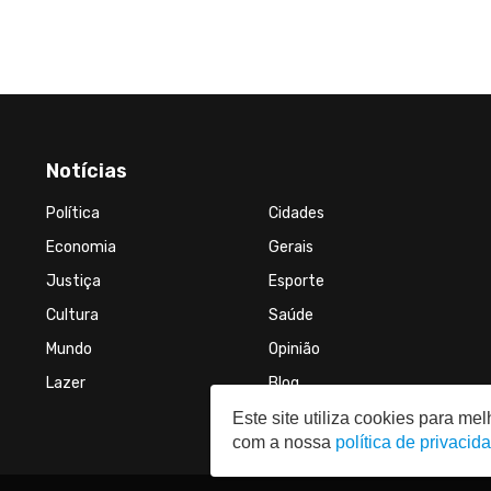
Notícias
Política
Cidades
Economia
Gerais
Justiça
Esporte
Cultura
Saúde
Mundo
Opinião
Lazer
Blog
Este site utiliza cookies para m
com a nossa
política de privacid