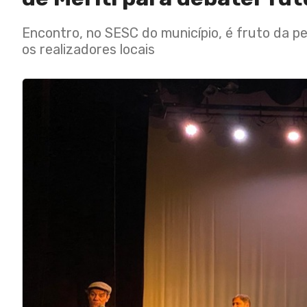
Encontro, no SESC do município, é fruto da pe
os realizadores locais