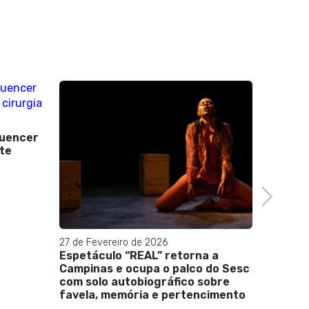
luencer
14 de Ag
nte
Guarda
cambist
do Fla
Next
27 de Fevereiro de 2026
Espetáculo “REAL” retorna a
Campinas e ocupa o palco do Sesc
com solo autobiográfico sobre
favela, memória e pertencimento