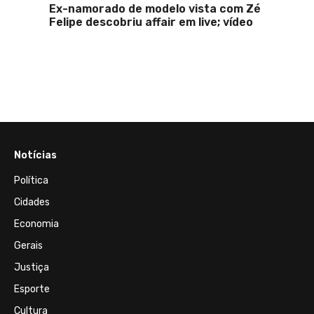
missão
Ex-namorado de modelo vista com Zé
Morre 
Felipe descobriu affair em live; vídeo
de fan
co
Notícias
Política
Cidades
Economia
Gerais
Justiça
Esporte
Cultura