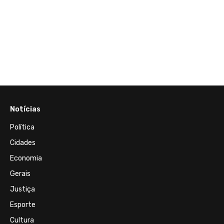
15 de M
firma
Propr
ita
até 20
r.
situaç
 da
Notícias
Política
Cidades
Economia
Gerais
Justiça
Esporte
Cultura