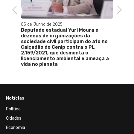
Previous
Next
05 de Junho de 2025
25 de J
ncurso
Deputado estadual Yuri Moura e
Alckm
icou
dezenas de organizações da
comér
sociedade civil participam do ato no
50%
Calçadão do Cenip contra o PL
2.159/2021, que desmonta o
licenciamento ambiental e ameaça a
vida no planeta
Notícias
Política
Cidades
Economia