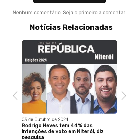
Nenhum comentário. Seja o primeiro a comentar!
Notícias Relacionadas
Previous
Next
03 de Outubro de 2024
13 de A
Rodrigo Neves tem 44% das
Prefei
intenções de voto em Niterói, diz
primei
pesquisa
estuda