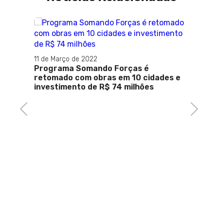
uiu 20
11 de Março de 2022
raí
Programa Somando Forças é
retomado com obras em 10 cidades e
investimento de R$ 74 milhões
Previous
Next
25 de 
Tenta
base 
inseg