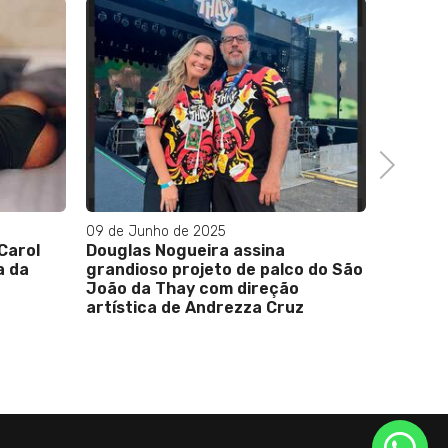
Next
09 de Junho de 2025
23 de Ju
Carol
Douglas Nogueira assina
Olá, am
a da
grandioso projeto de palco do São
prontos
João da Thay com direção
Salguei
artística de Andrezza Cruz