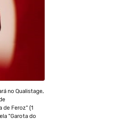
rá no Qualistage,
de
 de Feroz" (1
vela "Garota do