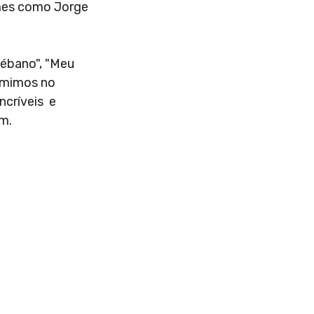
omes como Jorge
 ébano", "Meu
sumimos no
ncríveis e
om.