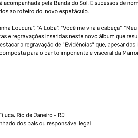
será acompanhada pela Banda do Sol. E sucessos de n
dos ao roteiro do. novo espetáculo.
anha Loucura", "A Loba", "Você me vira a cabeça", "Meu
ditas e regravações inseridas neste novo álbum que re
estacar a regravação de "Evidências" que, apesar das i
do composta para o canto imponente e visceral da Marr
ijuca, Rio de Janeiro - RJ
nhado dos pais ou responsável legal