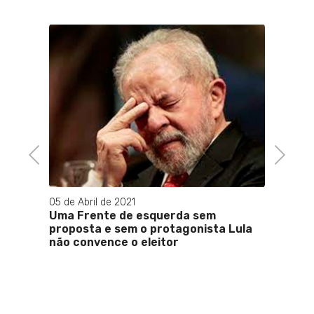
 de
16 de J
Lança
Mathe
Juliã
a vic
Previous
Next
05 de Abril de 2021
Uma Frente de esquerda sem
proposta e sem o protagonista Lula
não convence o eleitor