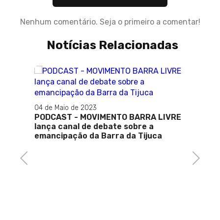
Nenhum comentário. Seja o primeiro a comentar!
Notícias Relacionadas
04 de Maio de 2023
 os
PODCAST - MOVIMENTO BARRA LIVRE
lança canal de debate sobre a
e
emancipação da Barra da Tijuca
Previous
Next
19 de 
ICTIM 
após 
desper