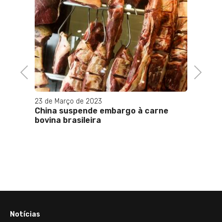
Previous
Next
23 de Março de 2023
09 de F
China suspende embargo à carne
A FBC
 peso
bovina brasileira
IDP re
m
Intern
Carbon
2024 
Repúb
Notícias