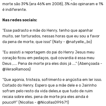
morte são 39% (era 46% em 2008), 3% não opinaram e 1%
é indiferente.
Nas redes sociais:
“Esse padrasto e mãe do Henry, tenho que apanhar
muito, ser torturados, nessas horas que eu sou a favor
da pena de morte, que isso” (Naty - @natyelle_bc)
“Eu assisti a reportagem do pai do Henry Jesus meu
coração ficou em pedaços, quê covardia é essa meu
Deus ,.... Pena de morte pra eles dois já ....” (Abençoada -
@VeraoRamoos)
“Que agonia, tristeza, sofrimento e angústia em ler isso.
Coitado do Henry. Espero que a mãe dele e o Jairinho
sofram pelo resto da vida deles,e que tudo de ruim
recaia sobre eles. pena de morte pra eles ainda é
pouco!!!” (Nicollas - @Nicollas099671)