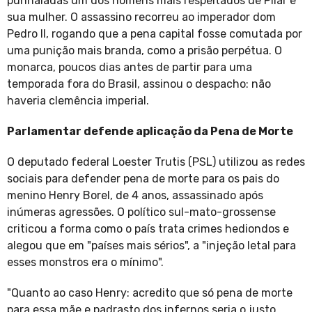
punhaladas um dos homens mais respeitados de Pilar e
sua mulher. O assassino recorreu ao imperador dom
Pedro II, rogando que a pena capital fosse comutada por
uma punição mais branda, como a prisão perpétua. O
monarca, poucos dias antes de partir para uma
temporada fora do Brasil, assinou o despacho: não
haveria clemência imperial.
Parlamentar defende aplicação da Pena de Morte
O deputado federal Loester Trutis (PSL) utilizou as redes
sociais para defender pena de morte para os pais do
menino Henry Borel, de 4 anos, assassinado após
inúmeras agressões. O político sul-mato-grossense
criticou a forma como o país trata crimes hediondos e
alegou que em "países mais sérios", a "injeção letal para
esses monstros era o mínimo".
"Quanto ao caso Henry: acredito que só pena de morte
para essa mãe e padrasto dos infernos seria o justo.