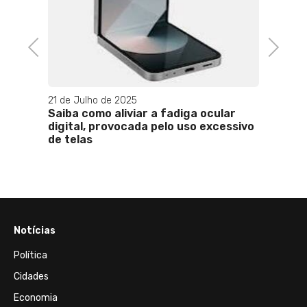
A Juv
para 
vaque
Previous
Next
de Ma
21 de Julho de 2025
ganham
Saiba como aliviar a fadiga ocular
digital, provocada pelo uso excessivo
de telas
Notícias
Política
Cidades
Economia