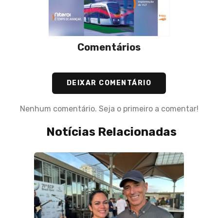
Comentários
DEIXAR COMENTÁRIO
Nenhum comentário. Seja o primeiro a comentar!
Notícias Relacionadas
18 de F
a’:
Marce
em
Apaix