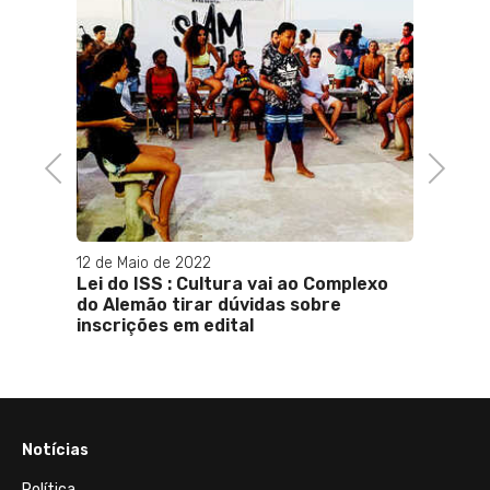
alha
23 de F
Equip
para a
emerg
Previous
Next
12 de Maio de 2022
Lei do ISS : Cultura vai ao Complexo
do Alemão tirar dúvidas sobre
inscrições em edital
Notícias
Política