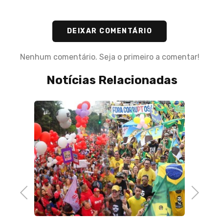
DEIXAR COMENTÁRIO
Nenhum comentário. Seja o primeiro a comentar!
Notícias Relacionadas
08 de 
Sem to
repres
Previous
Next