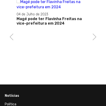
04 de Julho de 2023
Magé pode ter Flavinha Freitas na
vice-prefeitura em 2024
icar
e
Previous
Next
08 de A
Técio 
Democ
Notícias
Política