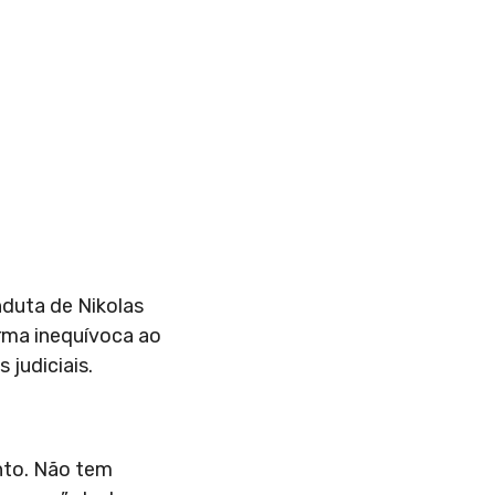
nduta de Nikolas
orma inequívoca ao
 judiciais.
ento. Não tem