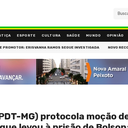
STIÇA
ESPORTE
CULTURA
SAÚDE
MUNDO
OPINIÃO
R; ERISVANHA RAMOS SEGUE INVESTIGADA
NOVO RECORDE: PERC
(PDT-MG) protocola moção d
 que levou à prisão de Bolso