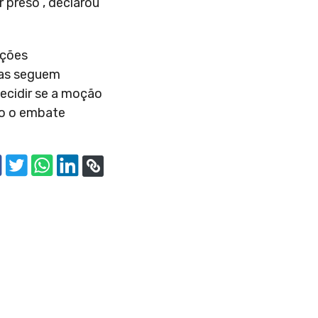
 preso”, declarou
ições
icas seguem
ecidir se a moção
do o embate