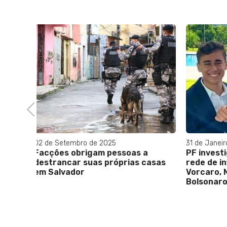
Previous
31 de Janeiro de 2026
07 de Mar
a
PF investiga 'Esgotosfera': Mesma
Adolesc
casas
rede de influência serviu a
tentati
Vorcaro, Nikolas, Tarcísio e
Bolsonaros