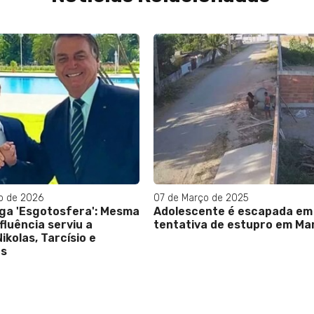
ço de 2025
25 de Junho de 2026
ente é escapada em
APADRINHADOS NA ESTATA
va de estupro em Maricá
Infraero emprega parent
deputados do Republicano
partido ligado à Universal