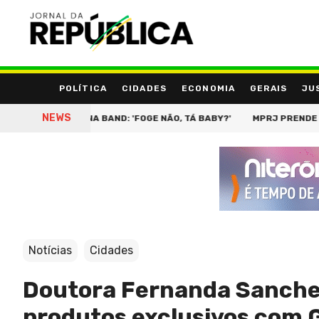
POLÍTICA
CIDADES
ECONOMIA
GERAIS
JU
NEWS
DEBATE NA BAND: 'FOGE NÃO, TÁ BABY?'
MPRJ PRENDE MONALLIZ
Notícias
Cidades
Doutora Fernanda Sanchez
produtos exclusivos com 