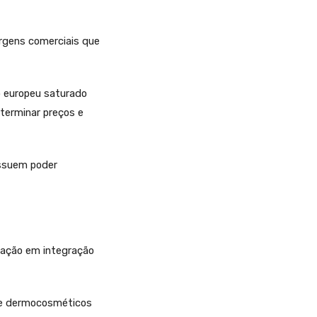
rgens comerciais que
o europeu saturado
terminar preços e
ossuem poder
vação em integração
re dermocosméticos