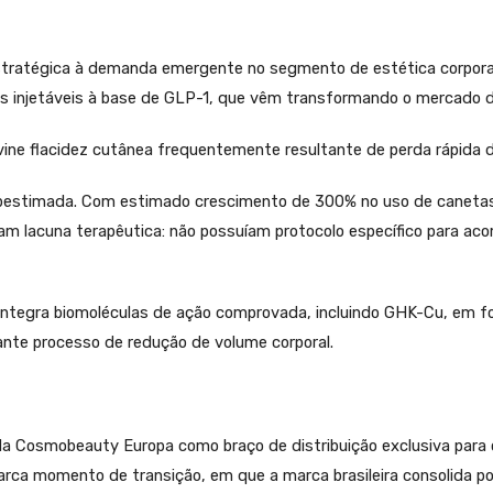
estratégica à demanda emergente no segmento de estética corpora
as injetáveis à base de GLP-1, que vêm transformando o mercado
ine flacidez cutânea frequentemente resultante de perda rápida 
subestimada. Com estimado crescimento de 300% no uso de canet
avam lacuna terapêutica: não possuíam protocolo específico para 
 integra biomoléculas de ação comprovada, incluindo GHK-Cu, em 
nte processo de redução de volume corporal.
 da Cosmobeauty Europa como braço de distribuição exclusiva para
arca momento de transição, em que a marca brasileira consolida p