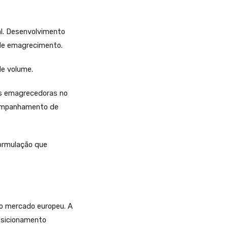
l. Desenvolvimento
 de emagrecimento.
de volume.
as emagrecedoras no
acompanhamento de
formulação que
 o mercado europeu. A
osicionamento