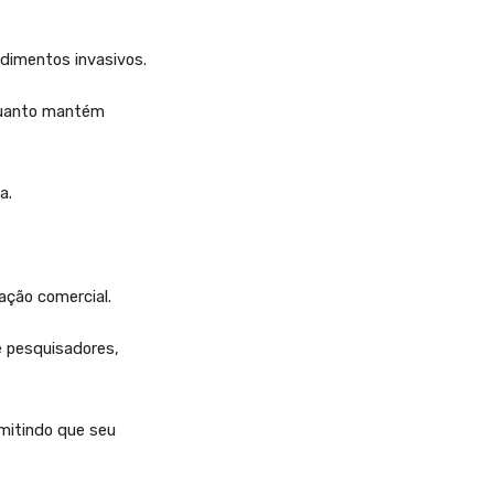
edimentos invasivos.
nquanto mantém
a.
ação comercial.
e pesquisadores,
mitindo que seu