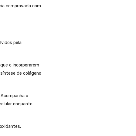
cácia comprovada com
lvidos pela
 que o incorporarem
 síntese de colágeno
. Acompanha o
celular enquanto
ioxidantes.