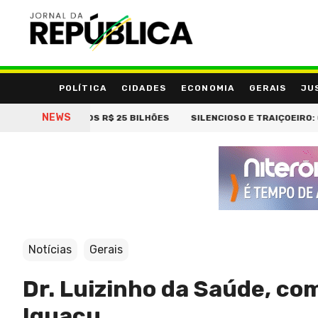
POLÍTICA
CIDADES
ECONOMIA
GERAIS
JU
NEWS
UE JÁ PASSA DOS R$ 25 BILHÕES
SILENCIOSO E TRAIÇOEIRO: O Q
Notícias
Gerais
Dr. Luizinho da Saúde, co
Iguaçu