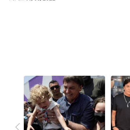
el
ré-
 cantos
Previous