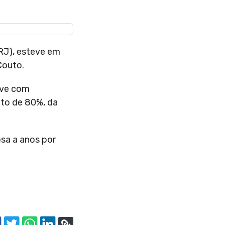
/RJ), esteve em
Couto.
eve com
nto de 80%, da
sa a anos por