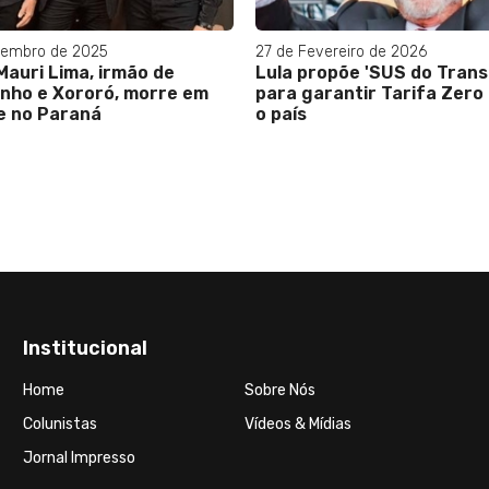
zembro de 2025
27 de Fevereiro de 2026
Mauri Lima, irmão de
Lula propõe 'SUS do Trans
inho e Xororó, morre em
para garantir Tarifa Zero
e no Paraná
o país
Institucional
Home
Sobre Nós
Colunistas
Vídeos & Mídias
Jornal Impresso