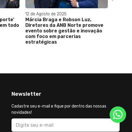
12 de Agosto de 2025
29 de De
porte'
Márcia Braga e Robson Luz,
Segura
 em todo
Diretores da ANB Norte promove
do Coma
evento sobre gestão e inovação
do Mini
com foco em parcerias
estratégicas
Newsletter
Cadastre seu e-mail e fique por dentro das nossas
novidades!