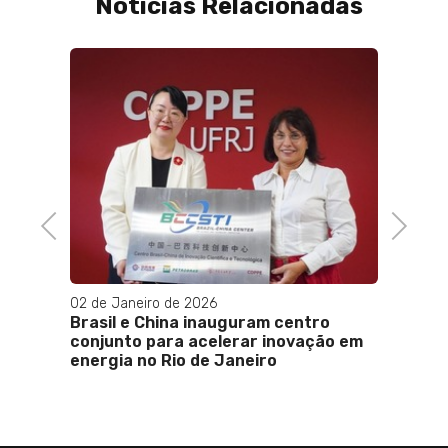
Notícias Relacionadas
21 de O
Promo
colet
paren
Previous
Next
02 de Janeiro de 2026
ração
Brasil e China inauguram centro
conjunto para acelerar inovação em
energia no Rio de Janeiro