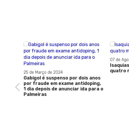
07 de Agosto de 2021
Isaquias leva o ouro e chega a
quatro medalhas
is anos
doping,
Previous
a para o
29 de Ma
Justiça
condena