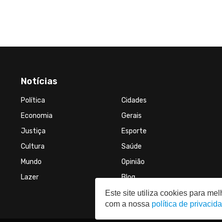
Notícias
Política
Cidades
Economia
Gerais
Justiça
Esporte
Cultura
Saúde
Mundo
Opinião
Lazer
Blog
Este site utiliza cookies para m
com a nossa
política de privacid