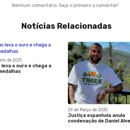
Nenhum comentário. Seja o primeiro a comentar!
Notícias Relacionadas
08 de Abril de 2024
Daniel Alves fala pela pri
após deixar a prisão: ‘Ond
que eu vá, sobrevivo’
rço de 2025
 espanhola anula
ção de Daniel Alves