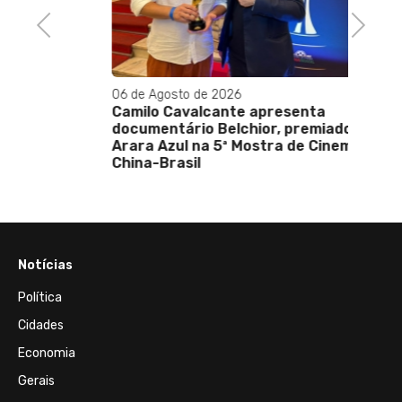
Previous
Next
06 de Agosto de 2026
Camilo Cavalcante apresenta
documentário Belchior, premiado com
Arara Azul na 5ª Mostra de Cinema
China-Brasil
Notícias
Política
Cidades
Economia
Gerais