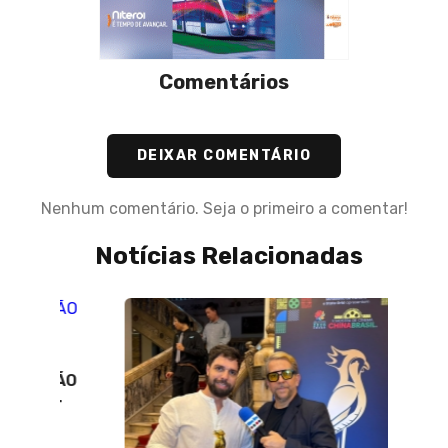
Comentários
DEIXAR COMENTÁRIO
Nenhum comentário. Seja o primeiro a comentar!
Notícias Relacionadas
02 de 
RÃO
Princi
4
foi o