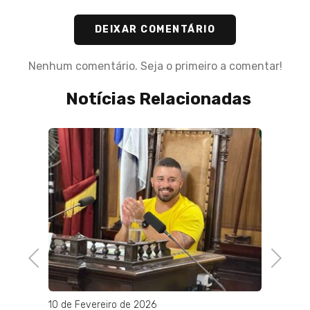
DEIXAR COMENTÁRIO
Nenhum comentário. Seja o primeiro a comentar!
Notícias Relacionadas
03 de 
e R$
Helic
nde do
do RJ 
Rigor
hospi
Previous
Next
10 de Fevereiro de 2026