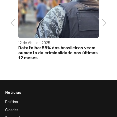
Previous
Next
12 de Abril de 2025
10 de 
acu:
Datafolha: 58% dos brasileiros veem
O que
a,
aumento da criminalidade nos últimos
rendi
12 meses
Notícias
Política
Cidades