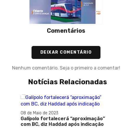
Comentários
DEIXAR COMENTÁRIO
Nenhum comentário. Seja o primeiro a comentar!
Notícias Relacionadas
08 de Maio de 2023
05 de O
Galípolo fortalecerá “aproximação”
Medida
com BC, diz Haddad após indicação
impos