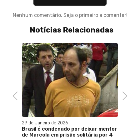
Nenhum comentário. Seja o primeiro a comentar!
Notícias Relacionadas
Previous
Next
29 de Janeiro de 2026
06 de J
Brasil é condenado por deixar mentor
Itama
ileiros
de Marcola em prisão solitária por 4
usar f