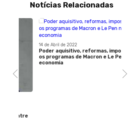
Notícias Relacionadas
14 de Abril de 2022
Poder aquisitivo, reformas, impostos:
os programas de Macron e Le Pen na
economia
Previous
Next
16 de J
r
BELEZ
e
Miss U
entre
fora 