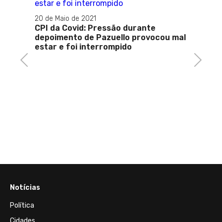
20 de Maio de 2021
CPI da Covid: Pressão durante
depoimento de Pazuello provocou mal
estar e foi interrompido
Previous
Next
15 de J
de
Conta 
Eletro
Notícias
Política
Cidades