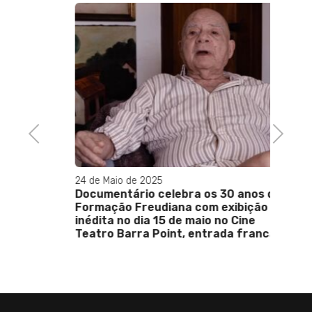
12 de J
Artur
princ
o'
em Nit
ª
Jordy
sta
Previous
Next
24 de Maio de 2025
Documentário celebra os 30 anos da
Formação Freudiana com exibição
inédita no dia 15 de maio no Cine
Teatro Barra Point, entrada franca