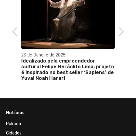
Previous
Next
23 de Janeiro de 2025
02 de 
Idealizado pelo empreendedor
Luiza 
cultural Felipe Heráclito Lima, projeto
peça 
é inspirado no best seller ‘Sapiens’, de
Yuval Noah Harari
Notícias
Política
Cidades