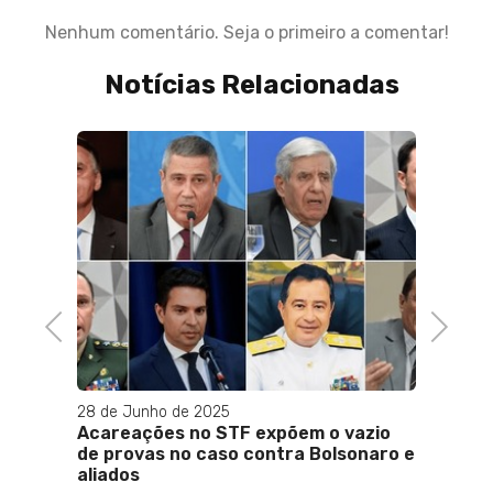
Nenhum comentário. Seja o primeiro a comentar!
Notícias Relacionadas
Previous
Next
28 de Junho de 2025
09 de J
ão de
Acareações no STF expõem o vazio
Rio c
itares
de provas no caso contra Bolsonaro e
órgãos
aliados
sobre