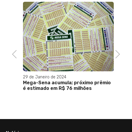
Previous
Next
29 de Janeiro de 2024
26 de M
Mega-Sena acumula; próximo prêmio
Ancelo
é estimado em R$ 76 milhões
veja h