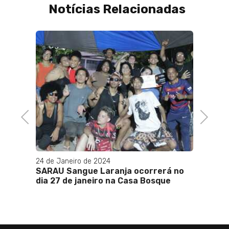
Notícias Relacionadas
Previous
Next
24 de Janeiro de 2024
28 de F
SARAU Sangue Laranja ocorrerá no
ANB p
dia 27 de janeiro na Casa Bosque
para s
Parac