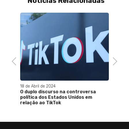
Notícias Relacionadas
al;
Previous
Next
18 de Abril de 2024
03 de J
O duplo discurso na controversa
Elon M
política dos Estados Unidos em
Alexan
relação ao TikTok
Violan