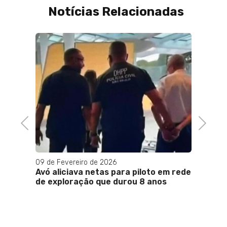
Notícias Relacionadas
Previous
Next
09 de Fevereiro de 2026
13 de A
 após
Avó aliciava netas para piloto em rede
"O qu
de exploração que durou 8 anos
destr
unipo
URSS",