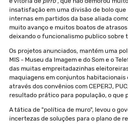
e vitória de
pirro
", que não demorou muit
insatisfação em uma divisão de bolo que
internas em partidos da base aliada com
muito avanço e muitos boatos de atrasos 
deixando o funcionalismo publico sobre 
Os projetos anunciados, mantém uma polí
MIS - Museu da Imagem e do Som e o Tel
das muitas empreitadazinhas eleitoreira
maquiagens em conjuntos habitacionais e
através dos convênios com CEPERJ, PUC,
resultado prático para população, o que 
A tática de "política de muro", levou o 
incertezas de soluções para o plano de r