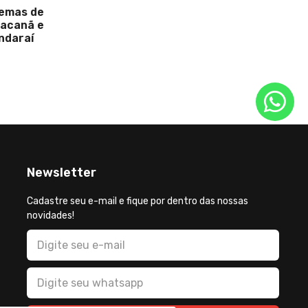
lemas de
Nunes e
racanã e
segundo
ndaraí
ponto a
acirrad
Newsletter
Cadastre seu e-mail e fique por dentro das nossas
novidades!