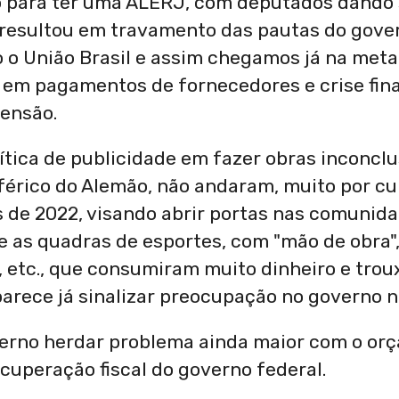
o para ter uma ALERJ, com deputados dando 
 resultou em travamento das pautas do gover
o o União Brasil e assim chegamos já na met
em pagamentos de fornecedores e crise finan
tensão.
tica de publicidade em fazer obras inconclu
eférico do Alemão, não andaram, muito por 
s de 2022, visando abrir portas nas comunid
 as quadras de esportes, com "mão de obra"
 etc., que consumiram muito dinheiro e tro
parece já sinalizar preocupação no governo n
governo herdar problema ainda maior com o or
ecuperação fiscal do governo federal.