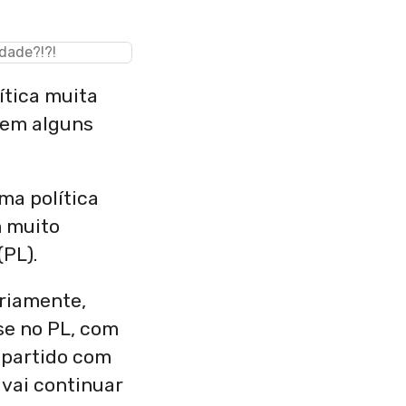
lítica muita
e em alguns
ma política
m muito
PL).
ariamente,
se no PL, com
 partido com
 vai continuar