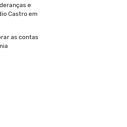
ideranças e
dio Castro em
brar as contas
mia