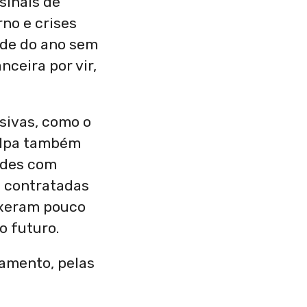
sinais de
no e crises
ade do ano sem
ceira por vir,
sivas, como o
culpa também
ades com
, contratadas
uxeram pouco
o futuro.
çamento, pelas