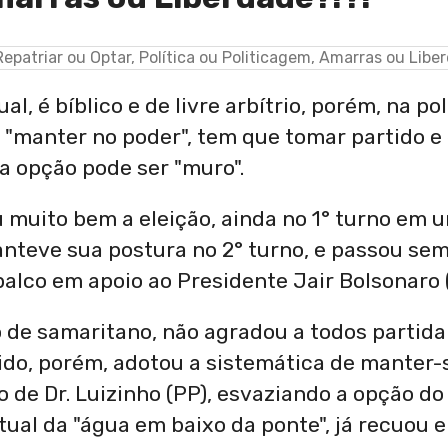
l, é bíblico e de livre arbítrio, porém, na po
e "manter no poder", tem que tomar partido 
 a opção pode ser "muro".
 muito bem a eleição, ainda no 1° turno em u
nteve sua postura no 2° turno, e passou se
alco em apoio ao Presidente Jair Bolsonaro (
o de samaritano, não agradou a todos partid
ido, porém, adotou a sistemática de manter-
 de Dr. Luizinho (PP), esvaziando a opção do
ual da "água em baixo da ponte", já recuou e