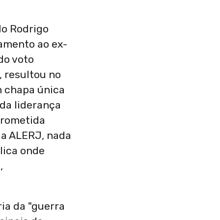
do Rodrigo
tamento ao ex-
do voto
, resultou no
em chapa única
da liderança
prometida
 da ALERJ, nada
lica onde
,
ria da "guerra