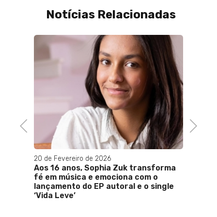
Notícias Relacionadas
,
oas
Previous
Next
20 de Fevereiro de 2026
06 de J
Aos 16 anos, Sophia Zuk transforma
Chapa 
fé em música e emociona com o
Axel e
lançamento do EP autoral e o single
2024
‘Vida Leve’