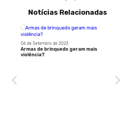
Notícias Relacionadas
06 de Setembro de 2023
27 de 
Armas de brinquedo geram mais
Bolson
violência?
crime
Previous
Next
er
ós