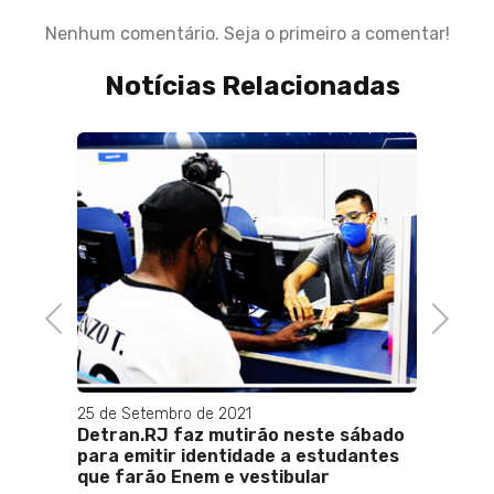
Nenhum comentário. Seja o primeiro a comentar!
Notícias Relacionadas
28 de O
Baixa
feder
apesar
Previous
Next
25 de Setembro de 2021
de
Detran.RJ faz mutirão neste sábado
ca
para emitir identidade a estudantes
r
que farão Enem e vestibular