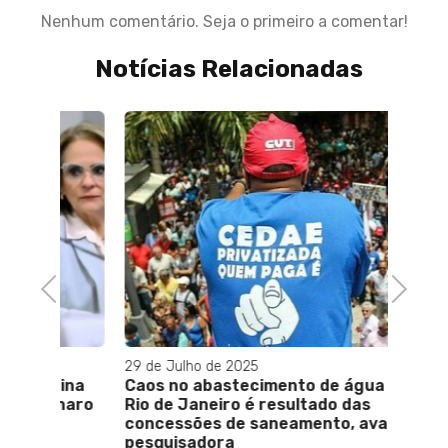
Nenhum comentário. Seja o primeiro a comentar!
Notícias Relacionadas
Previous
Next
29 de Julho de 2025
05 de J
tina
Caos no abastecimento de água no
Vila d
onaro
Rio de Janeiro é resultado das
torna
concessões de saneamento, avalia
no mu
pesquisadora