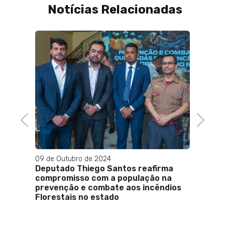
Notícias Relacionadas
24 de A
Morre 
contro
drogar
Previous
Next
09 de Outubro de 2024
Deputado Thiego Santos reafirma
ar
compromisso com a população na
prevenção e combate aos incêndios
Florestais no estado