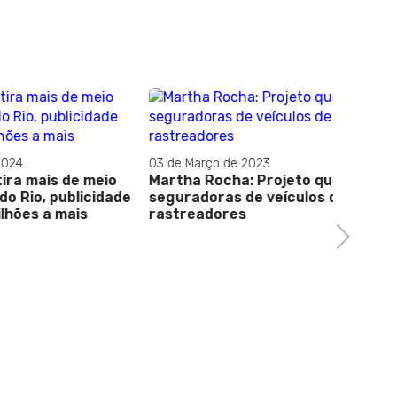
03 de Março de 2023
28 de No
de meio
Martha Rocha: Projeto que proíbe
Govern
blicidade
seguradoras de veículos de exigir
evangé
is
rastreadores
e pobr
Next