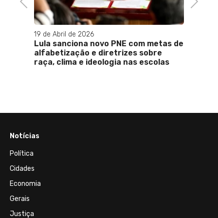
Previous
Next
19 de Abril de 2026
14 de J
 bota
Lula sanciona novo PNE com metas de
Deputa
nção
alfabetização e diretrizes sobre
que l
olícia
raça, clima e ideologia nas escolas
gover
Notícias
Política
Cidades
Economia
Gerais
Justiça