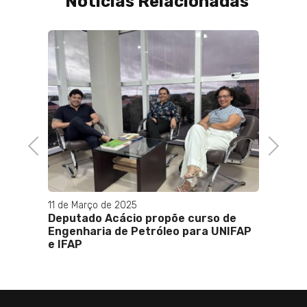
Notícias Relacionadas
Previous
Next
11 de Março de 2025
12 de J
ue
Deputado Acácio propõe curso de
Tia Ju
 e
Engenharia de Petróleo para UNIFAP
Repub
e IFAP