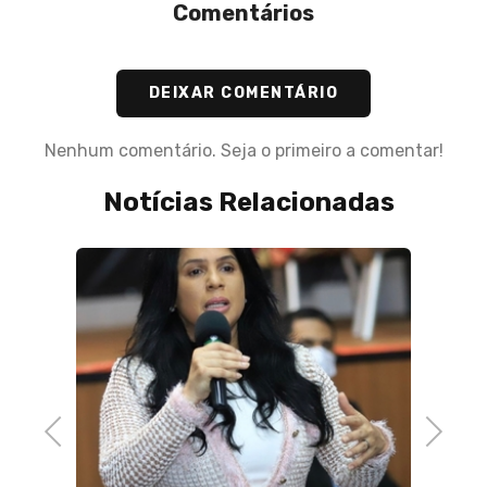
Comentários
DEIXAR COMENTÁRIO
Nenhum comentário. Seja o primeiro a comentar!
Notícias Relacionadas
03 de 
a
Progr
do em
Oport
ra
Cidad
Previous
Next