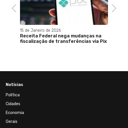
Previous
Next
15 de Janeiro de 2026
02 de A
Receita Federal nega mudanças na
Madon
 para
fiscalização de transferências via Pix
com v
ingre
Notícias
Política
Cidades
Economia
Gerais